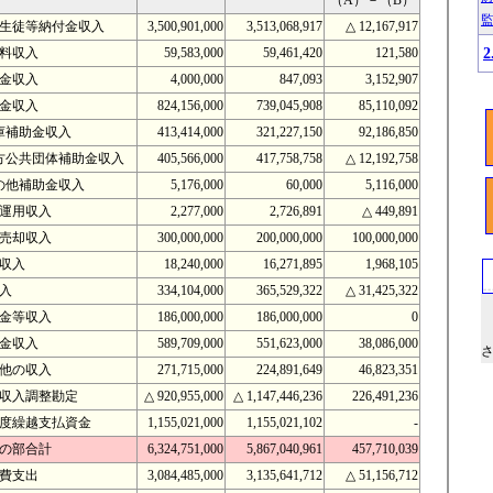
（A）－（B）
生徒等納付金収入
3,500,901,000
3,513,068,917
△ 12,167,917
料収入
59,583,000
59,461,420
121,580
金収入
4,000,000
847,093
3,152,907
金収入
824,156,000
739,045,908
85,110,092
庫補助金収入
413,414,000
321,227,150
92,186,850
方公共団体補助金収入
405,566,000
417,758,758
△ 12,192,758
の他補助金収入
5,176,000
60,000
5,116,000
運用収入
2,277,000
2,726,891
△ 449,891
売却収入
300,000,000
200,000,000
100,000,000
収入
18,240,000
16,271,895
1,968,105
入
334,104,000
365,529,322
△ 31,425,322
金等収入
186,000,000
186,000,000
0
金収入
589,709,000
551,623,000
38,086,000
他の収入
271,715,000
224,891,649
46,823,351
収入調整勘定
△ 920,955,000
△ 1,147,446,236
226,491,236
度繰越支払資金
1,155,021,000
1,155,021,102
-
の部合計
6,324,751,000
5,867,040,961
457,710,039
費支出
3,084,485,000
3,135,641,712
△ 51,156,712