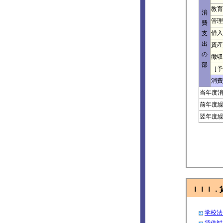
教育
消
管理
費
借入
支
出
資産
の
徴収
部
［予
消費
当年度
前年度
翌年度
ＩＩＩ．貸
学校法