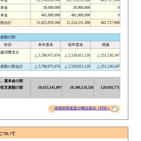
基本金
21,114,959,396
20,713,231,398
401,727,998
基本金
30,000,000
30,000,000
0
基本金
481,000,000
481,000,000
0
の部合計
21,625,959,396
21,224,231,398
401,727,998
支差額の部
科目
本年度末
前年度末
増減
繰越消費支出
△ 5,780,971,676
△ 5,529,815,129
△ 251,156,547
支差額の部合計
△ 5,780,971,676
△ 5,529,815,129
△ 251,156,547
部、基本金の部
費収支差額の部
18,635,141,097
18,506,124,326
129,016,771
貸借対照表及び脚注表示（PDF）
について