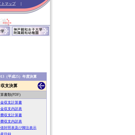
イトマップ
｜
013（平成25）年度決算
1.収支決算
算書類(PDF)
資金収支計算書
資金収支内訳表
消費収支計算書
消費収支内訳表
貸借対照表及び脚注表示
財産目録