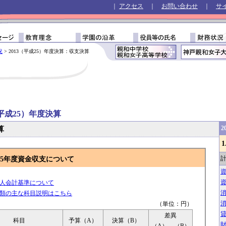
｜
アクセス
｜
お問い合わせ
｜
サ
況
> 2013（平成25）年度決算：収支決算
（平成25）年度決算
2
算
計
25年度資金収支について
人会計基準について
類の主な科目説明はこちら
（単位：円）
差異
科目
予算（A）
決算（B）