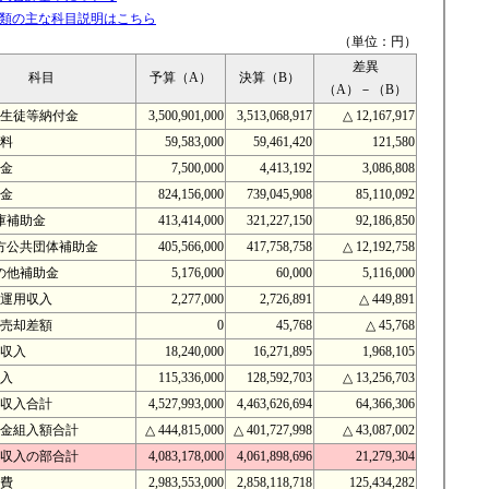
類の主な科目説明はこちら
（単位：円）
差異
科目
予算（A）
決算（B）
（A）－（B）
生徒等納付金
3,500,901,000
3,513,068,917
△ 12,167,917
料
59,583,000
59,461,420
121,580
金
7,500,000
4,413,192
3,086,808
金
824,156,000
739,045,908
85,110,092
庫補助金
413,414,000
321,227,150
92,186,850
方公共団体補助金
405,566,000
417,758,758
△ 12,192,758
の他補助金
5,176,000
60,000
5,116,000
運用収入
2,277,000
2,726,891
△ 449,891
売却差額
0
45,768
△ 45,768
収入
18,240,000
16,271,895
1,968,105
入
115,336,000
128,592,703
△ 13,256,703
収入合計
4,527,993,000
4,463,626,694
64,366,306
金組入額合計
△ 444,815,000
△ 401,727,998
△ 43,087,002
収入の部合計
4,083,178,000
4,061,898,696
21,279,304
費
2,983,553,000
2,858,118,718
125,434,282