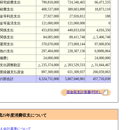
研究経費支出
790,818,000
724,346,465
66,471,535
経費支出
408,537,000
389,663,890
18,873,110
金等利息支出
27,927,000
27,926,812
188
金等返済支出
121,060,000
121,060,000
0
関係支出
453,850,000
449,833,650
4,016,350
関係支出
84,005,000
89,411,748
△ 5,406,748
運用支出
370,670,000
273,069,144
97,600,856
他の支出
297,404,000
228,307,136
6,9096,864
備費］
24,000,000
-
24,000,000
支出調整勘定
△ 235,374,000
△ 203,529,533
△ 31,844,467
度繰越支払資金
897,369,000
631,309,937
266,059,063
の部合計
6,324,751,000
5,867,040,961
457,710,039
資金収支計算書(PDF）
成25年度消費収支について
人会計基準について