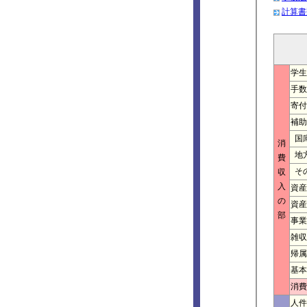
計算書
学生
手数
寄付
補助
国
消
地
費
そ
収
入
資産
の
資産
部
事業
雑収
帰属
基本
消費
人件