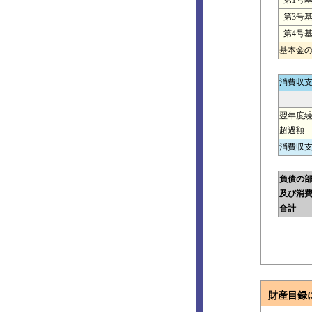
第1号
第3号
第4号
基本金
消費収
翌年度
超過額
消費収
負債の
及び消
合計
財産目録