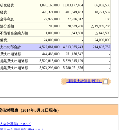
研究経費
1,070,160,000
1,003,177,464
66,982,536
経費
420,321,000
401,549,463
18,771,537
金等利息
27,927,000
27,926,812
188
処分差額
700,000
20,639,286
△ 19,939,286
不能引当金繰入額
1,000,000
1,643,500
△ 643,500
備費］
24,000,000
-
24,000,000
支出の部合計
4,527,661,000
4,313,055,243
214,605,757
消費支出超過額
444,483,000
251,156,547
-
繰越消費支出超過額
5,529,815,000
5,529,815,129
-
繰越消費支出超過額
5,974,298,000
5,780,971,676
-
消費収支計算書(PDF）
借対照表（2014年3月31日現在）
人会計基準について