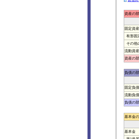
貸借対
資産の
固定資
有形固
その他
流動資
資産の
負債の
固定負
流動負
負債の
基本金
基本金