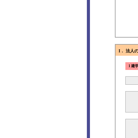
I． 法人
1 建