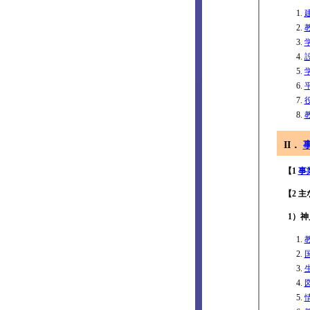
II．
【1
事
【2 
1）神