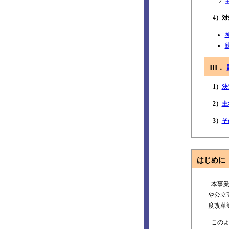
4）対
III．
1）
決
2）
主
3）
そ
はじめに
本事業
や公立
度改革
このよ