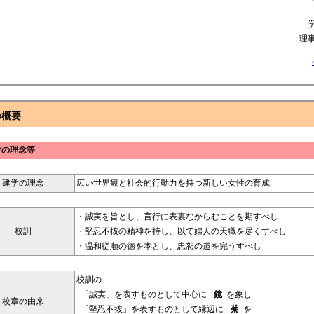
理
の概要
学の理念等
建学の理念
広い世界観と社会的行動力を持つ新しい女性の育成
・誠実を旨とし、言行に表裏なからむことを期すべし
校訓
・堅忍不抜の精神を持し、以て婦人の天職を尽くすべし
・温和従順の徳を本とし、忠恕の道を完うすべし
校訓の
「誠実」を表すものとして中心に
鏡
を象し
校章の由来
「堅忍不抜」を表すものとして縁辺に
菊
を