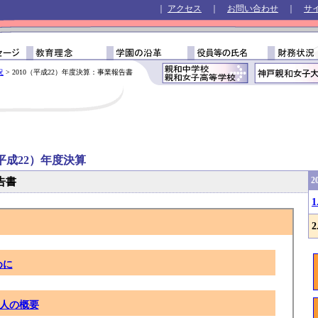
｜
アクセス
｜
お問い合わせ
｜
サ
況
> 2010（平成22）年度決算：事業報告書
（平成22）年度決算
2
告書
めに
人の概要