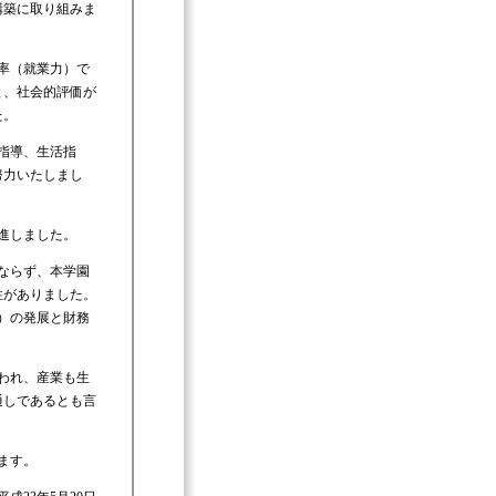
構築に取り組みま
率（就業力）で
と、社会的評価が
た。
指導、生活指
努力いたしまし
進しました。
ならず、本学園
性がありました。
）の発展と財務
われ、産業も生
通しであるとも言
ます。