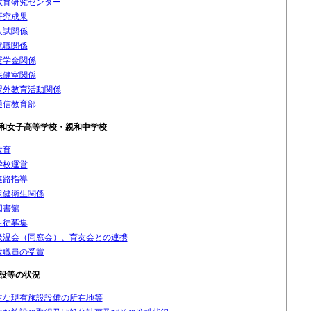
教育研究センター
研究成果
入試関係
就職関係
奨学金関係
保健室関係
課外教育活動関係
通信教育部
和女子高等学校・親和中学校
教育
学校運営
進路指導
保健衛生関係
図書館
生徒募集
汲温会（同窓会）、育友会との連携
教職員の受賞
設等の状況
主な現有施設設備の所在地等