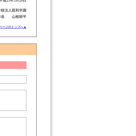
平成23年5月20日
学校法人親和学園
事長 山根耕平
ページのトップへ▲