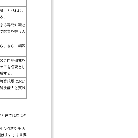
材、とりわけ、
る。
きる専門知識と
ツ教育を担う人
ら、さらに精深
の専門的研究を
ケアを必要とし
成する。
教育現場におい
解決能力と実践
年を経て現在に至
社会構造や生活
割はますます重要