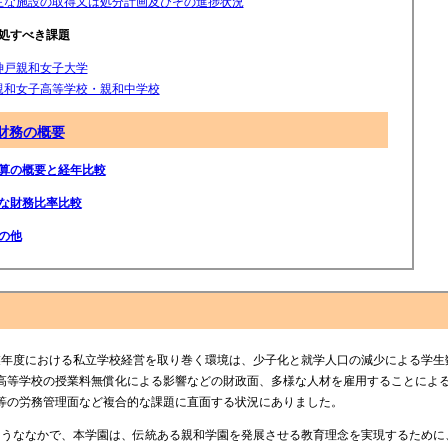
主な施設の取得又は処分計画及びその進捗状況
処すべき課題
神戸親和女子大学
親和女子高等学校・親和中学校
財務の概要
算の概要と経年比較
な財務比率比較
の他
年度における私立学校経営を取り巻く環境は、少子化と就学人口の減少による学生
高等学校の授業料無償化による影響などの財政面、多様な人材を雇用することによ
等の労務管理面など複合的な課題に直面する状況にありました。
うななかで、本学園は、伝統ある親和学園を発展させる教育理念を実現するために