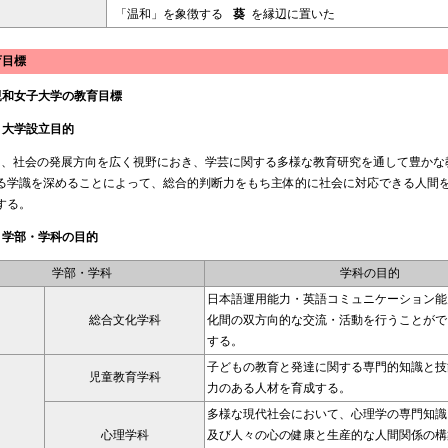
「温和」を象徴する
葵
を縁辺に置いた
育目標
親和女子大学の教育目標
） 大学設立目的
、社会の発展方向を広く視野におき、学芸に関する多様な教育研究を通して豊かな
る学識を深めることによって、総合的判断力をもち主体的に社会に対応できる人間
する。
） 学部・学科の目的
学部・学科
学科の目的
日本語運用能力・英語コミュニケーション能
総合文化学科
化間の双方向的な交流・活動を行うことがで
する。
子どもの教育と発達に関する専門的知識と技
児童教育学科
力のある人材を育成する。
多様な現代社会において、心理学の専門知識
心理学科
及び人々の心の健康と生産的な人間関係の構