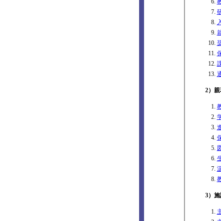
2）親
3）施