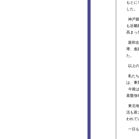
もとに
した。
神戸親
も近畿
高まっ
親和女
導、進
た。
以上の
私たち
は、事
今後は
基盤強
東北地
活も甚
われて
一日も