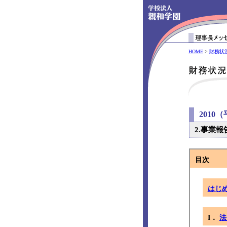
HOME
>
財務状
2010
2.事業報
目次
はじ
I．
法