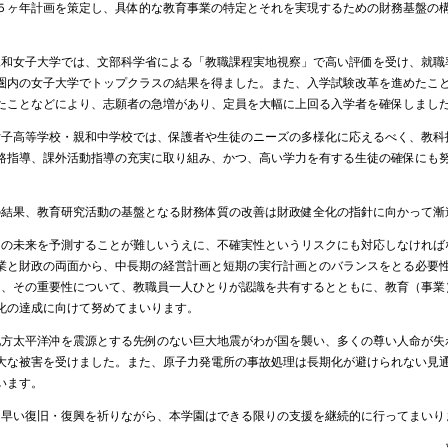
５ヶ年計画を策定し、具体的な教育事業の特定とそれを実現するための財務基盤の
和女子大学では、文部科学省による「教職課程実地視察」で高い評価を受け、就職
圏内の女子大学でトップクラスの結果を得ました。また、入学試験改革を進めたこ
たことなどにより、志願者の急増があり、定員を大幅に上回る入学者を確保しまし
子高等学校・親和中学校では、保護者や生徒のニーズの多様化に応えるべく、教科
路指導、課外活動指導の充実に取り組み、かつ、高い学力を有する生徒の確保にも
結果、教育研究活動の基盤となる財務体質の改善は財政健全化の指針に向かって漸
の未来を予測することが難しいうえに、不確実性というリスクにも対応しなければ
業と財政の両面から、中長期の経営計画と短期の実行計画とのバランスをとる必要
、その重要性について、教職員一人ひとりが認識を共有するとともに、教育（事業
化の達成に向けて努めてまいります。
方太平洋沖を震源とする先例のない巨大地震がわが国を襲い、多くの尊い人命が失
大な被害を受けました。また、原子力発電所の事故処理は長期化が避けられない見
います。
早い復旧・復興を祈りながら、本学園はできる限りの支援を継続的に行ってまいり