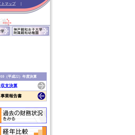
イトマップ
｜
010（平成22）年度決算
1.収支決算
2.事業報告書