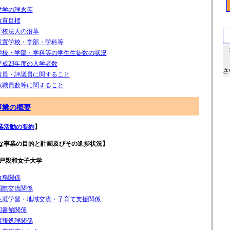
建学の理念等
教育目標
学校法人の沿革
設置学校・学部・学科等
最
学校・学部・学科等の学生生徒数の状況
財
平成23年度の入学者数
さ
役員・評議員に関すること
教職員数等に関すること
事業の概要
業活動の要約
】
主な事業の目的と計画及びその進捗状況】
戸親和女子大学
教務関係
国際交流関係
生涯学習・地域交流・子育て支援関係
図書館関係
情報処理関係