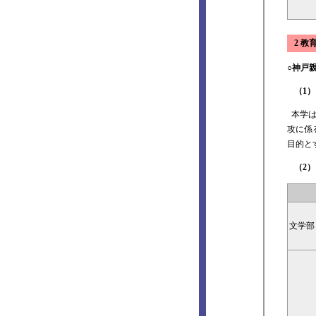
2 教
○神戸
（1
本学は
攻に係
目的と
（2
文学部