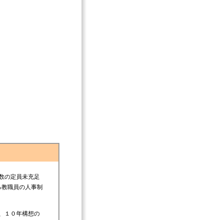
数の定員未充足
る教職員の人事制
、１０年構想の