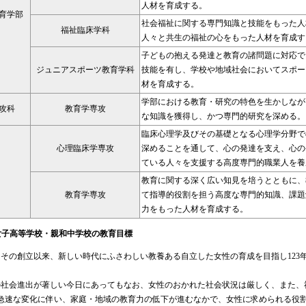
人材を育成する。
育学部
社会福祉に関する専門知識と技能をもった人
福祉臨床学科
人々と共生の福祉の心をもった人材を育成す
子どもの抱える発達と教育の諸問題に対応で
ジュニアスポーツ教育学科
技能を有し、学校や地域社会においてスポー
材を育成する。
学部における教育・研究の特色を生かしなが
攻科
教育学専攻
な知識を獲得し、かつ専門的研究を深める。
臨床心理学及びその基礎となる心理学分野で
心理臨床学専攻
深めることを通して、心の発達を支え、心の
ている人々を支援する高度専門的職業人を養
教育に関する深く広い知見を培うとともに、
教育学専攻
て指導的役割を担う高度な専門的知識、課題
力をもった人材を育成する。
女子高等学校・親和中学校の教育目標
その創立以来、新しい時代にふさわしい教養ある自立した女性の育成を目指し123
社会進出が著しい今日にあってもなお、女性のおかれた社会状況は厳しく、また、
急速な変化に伴い、家庭・地域の教育力の低下が進むなかで、女性に求められる役