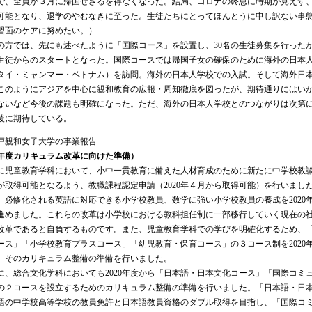
で、全員が３月に帰国せざるを得なくなった。結局、コロナの終息に時期が見えず
可能となり、退学のやむなきに至った。生徒たちにとってほんとうに申し訳ない事
習面のケアに努めたい。）
方では、先にも述べたように「国際コース」を設置し、30名の生徒募集を行った
の生徒からのスタートとなった。国際コースでは帰国子女の確保のために海外の日本
タイ・ミャンマー・ベトナム）を訪問。海外の日本人学校での入試。そして海外日
このようにアジアを中心に親和教育の広報・周知徹底を図ったが、期待通りにはい
ないなど今後の課題も明確になった。ただ、海外の日本人学校とのつながりは次第
後に期待している。
戸親和女子大学の事業報告
20年度カリキュラム改革に向けた準備）
児童教育学科において、小中一貫教育に備えた人材育成のために新たに中学校教
が取得可能となるよう、教職課程認定申請（2020年４月から取得可能）を行いまし
、必修化される英語に対応できる小学校教員、数学に強い小学校教員の養成を2020
進めました。これらの改革は小学校における教科担任制に一部移行していく現在の
改革であると自負するものです。また、児童教育学科での学びを明確化するため、
ース」「小学校教育プラスコース」「幼児教育・保育コース」の３コース制を2020
、そのカリキュラム整備の準備を行いました。
、総合文化学科においても2020年度から「日本語・日本文化コース」「国際コミ
の２コースを設立するためのカリキュラム整備の準備を行いました。「日本語・日
語の中学校高等学校の教員免許と日本語教員資格のダブル取得を目指し、「国際コ