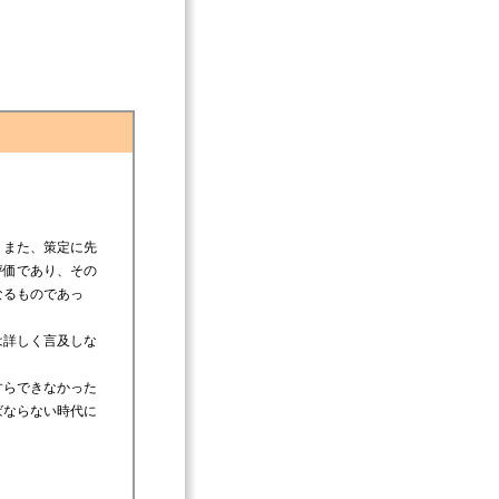
。また、策定に先
評価であり、その
なるものであっ
は詳しく言及しな
すらできなかった
ばならない時代に