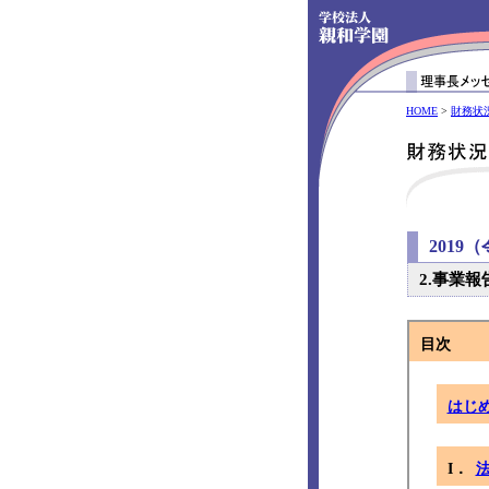
HOME
>
財務状
2019
2.事業報
目次
はじ
I．