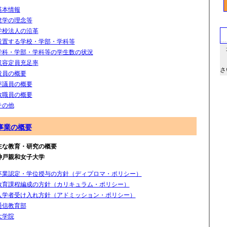
基本情報
建学の理念等
学校法人の沿革
設置する学校・学部・学科等
最
学科・学部・学科等の学生数の状況
財
収容定員充足率
さ
役員の概要
評議員の概要
教職員の概要
その他
事業の概要
主な教育・研究の概要
戸親和女子大学
卒業認定・学位授与の方針（ディプロマ・ポリシー）
教育課程編成の方針（カリキュラム・ポリシー）
入学者受け入れ方針（アドミッション・ポリシー）
通信教育部
大学院