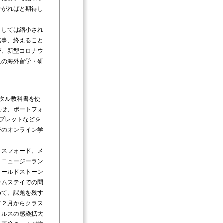
ながればと期待し
としては縮小され
無事、終えること
が、新型コロナウ
度の海外留学・研
タル教科書を使
たせ、ポートフォ
タブレットなどを
でのオンライン学
クスフォード、メ
。ニュージーラン
ィールドストーン
ームステイでの問
めて、課題を残す
て２月からクラス
イルスの感染拡大