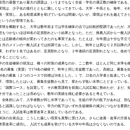
営の基盤であり最大の課題は、いうまでもなく生徒・学生の適正数の確保である。
実現は、少子化の進行とともに難しくなってきている。大学・中高とも、毎年、そ
画・実現し、ある程度成果を挙げているのは間違いないが、環境はそれを越えてさ
というのが実情である。
情を概観すると、大学は数年前までは学生確保の点では比較的堅調であったが、20
想もつかないほぼ40名の定員割れという結果となった。ただ、推薦入試から一般入
とは志願者の傾向が変わってきたのも事実である。たとえば、今年度は十分な手立
１月のメインの一般入試までは好調であった。しかし、例年とは異なり２月以降の
果、わずか１名ではあるが、定員割れとなり、２年連続の定員割れとなった。改め
することになった。
の生徒確保の状況は、種々の対策の成果なのか、ここ数年、ほとんど同じ水準を
80名の募集（実質）で174名の確保で、昨年と同じ生徒数であった。高校は、募集を
60名の募集（２つのコースで目標は50名とした。）で、22名の入学者と低迷している
干、増加したとはいえ、募集生徒数から見て、変わらず低い水準にとどまっている
に「国際コース」を設置して、その教育課程を前面に入試広報に努めたが、まだ、
十分であったことは否めない。数年の実績を積む必要があると考えている。
全体的にみて、入学者数が同じ水準であっても、生徒の学力の低下があれば、別
ると認識しなければならない。学力の低下はいずれ生徒確保の減少につながる要因
ように、入試改革は教育改革と直結しているのである。
決の出発点は、こうした厳しい現実を真摯に受け入れ、さらに改善・改革の方策
教育改革に成功し、入試でも成果を挙げている大学や中高は少なくないのである。