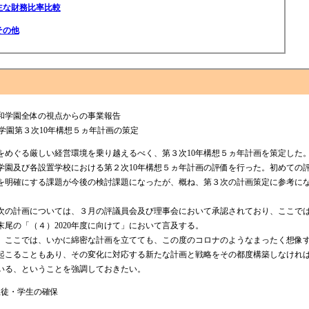
主な財務比率比較
その他
和学園全体の視点からの事業報告
親和学園第３次10年構想５ヵ年計画の策定
めぐる厳しい経営環境を乗り越えるべく、第３次10年構想５ヵ年計画を策定した
学園及び各設置学校における第２次10年構想５ヵ年計画の評価を行った。初めての
を明確にする課題が今後の検討課題になったが、概ね、第３次の計画策定に参考に
の計画については、３月の評議員会及び理事会において承認されており、ここで
末尾の「（４）2020年度に向けて」において言及する。
ここでは、いかに綿密な計画を立てても、この度のコロナのようなまったく想像
起こることもあり、その変化に対応する新たな計画と戦略をその都度構築しなけれ
いる、ということを強調しておきたい。
生徒・学生の確保