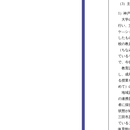
（3）
1）神
大学の
行い、
ケ―シ
したも
校の教
（ちな
ている
で、今
教育課
し、成
る授業
めて）
地域貢
の連携
者に採
状態が
三田市
ている
体育館