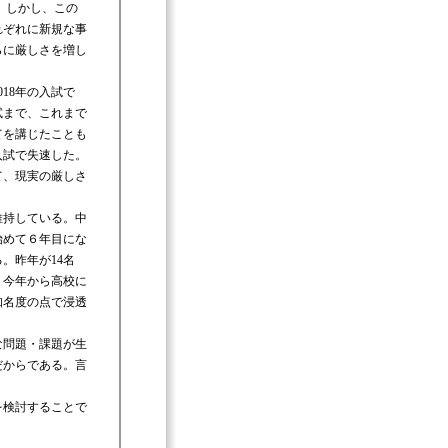
 しかし、この
れぞれに新規な事
らに厳しさを増し
18年の入試で
試まで、これまで
てを講じたことも
入試で失速した。
て、現実の厳しさ
維持している。中
始めて６年目にな
。昨年が14名
。今年から高校に
知名度の点で浸透
な問題・課題が生
だからである。言
を検討することで