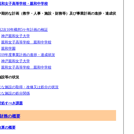
親和女子高等学校・親和中学校
中期的な計画（教学・人事・施設・財務等）及び事業計画の進捗・達成状
第2次10年構想5ケ年計画の検証
・
神戸親和女子大学
・
親和女子高等学校 親和中学校
・
親和学園
2019年度事業計画の進捗・達成状況
・
神戸親和女子大学
・
親和女子高等学校 親和中学校
施設等の状況
主な施設の取得・改修又は処分の状況
主な施設の処分関係
対処すべき課題
財務の概要
決算の概要