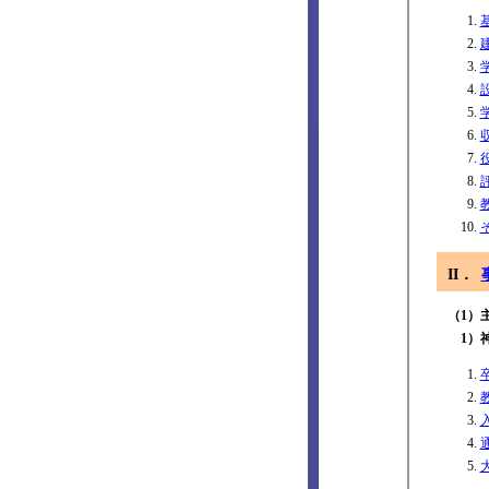
II．
（1）
1）神