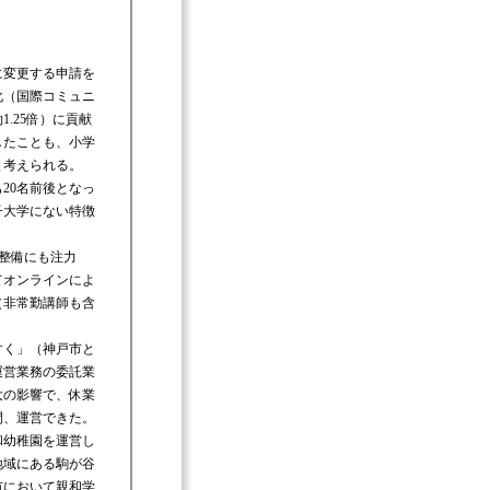
に変更する申請を
化（国際コミュニ
.25倍）に貢献
したことも、小学
と考えられる。
20名前後となっ
子大学にない特徴
整備にも注力
てオンラインによ
（非常勤講師も含
すく」（神戸市と
運営業務の委託業
大の影響で、休業
間、運営できた。
和幼稚園を運営し
地域にある駒が谷
市において親和学