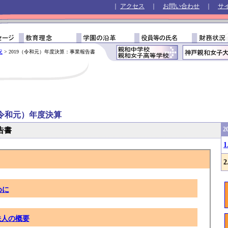
｜
アクセス
｜
お問い合わせ
｜
サ
況
> 2019（令和元）年度決算：事業報告書
（令和元）年度決算
告書
めに
法人の概要