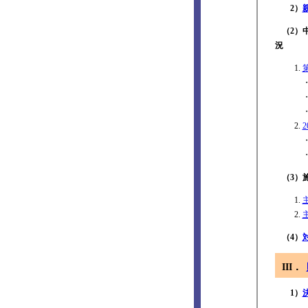
2）
（2）
況
（3）
（4）
III．
1）