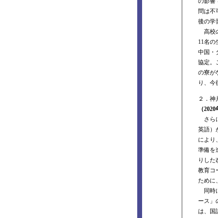
の影響
問は不
後の学
高校の
11名
中国・
協定。
の寮が
り、今
２．神
（20
さらに
英語）
により
準備を
りした
教育コ
ために
同時に
ース」
は、国