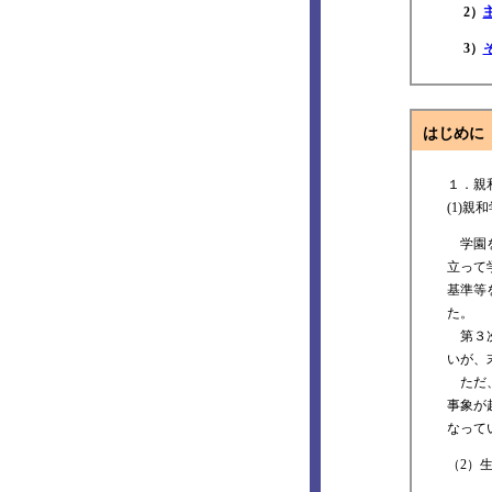
2）
3）
はじめに
１．親
(1)
学園を
立って
基準等
た。
第３次
いが、
ただ、
事象が
なって
（2）