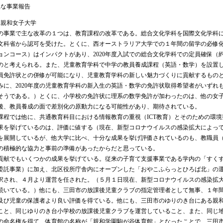
主な事業報告
戸親和女子大学
事業で主な改革の１つは、教育課程の改革である。総合文化学科を国際文化学科
文科省から認可を受けた。とくに、西オーストラリア大学での１年間の留学の必修
ョンコース）はインパクトがあり、2020年度入試での総合文化学科での定員確保（約1
のと考えられる。また、児童教育学科で中学の教員養成課程（英語・数学）を設置
員免許状との併修が可能になり、児童教育学科の新しい魅力づくりに貢献するもの
みに、2020年度の児童教育学科の新入生の英語・数学の免許状取得希望者がいずれも
そうである。）とくに、小学校の免許状に理系の数学免許が加わったのは、他の女
後、教員養成の面で差別化の原動力になる可能性があり、期待されている。
程では他に、共通教育科目における情報教育の重視（ICT教育）とそのための環境
果を挙げているのは、評価に値する（現在、新型コロナウイルスの感染拡大によっ
を展開しているが、他大学に比べ、十分な成果を挙げ評価されているのも、教職員
の積極的な協力と事前の準備があったからだと思っている。
献でもいくつかの成果を挙げている。従来の子育て支援事業である学内の「すく
委託事業）に加え、北区役所庁舎内にオープンした「おやこふらっとひろば北」の
択され、４月より運営を任された。（５月１日現在、新型コロナウイルスの感染拡
続いている。）他にも、三田市の放課後児童クラブの指定管理者として無事、１年
及び児童の保護者より良い評価を得ている。他にも、三田市のゆりのき台にある親
こと、同じゆりのき台小学校の放課後児童クラブを運営していること、また、同じ
の命名権を得て、体育館の名称が「親和学園駒が谷体育館」となったことで、三田