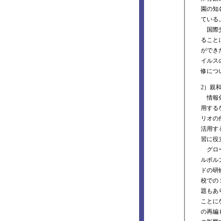
園の知
ている
国際交
ること
ができ
イルス
修につ
2）親
情報化
用する
リオの
活用す
習に役
グロー
ルボル
ドの研
校での
題もあ
ことに
の再編