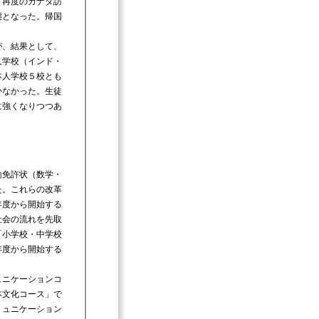
、再度のカナダ訪
態となった。帰国
が、結果として、
人学校（インド・
本人学校５校とも
かなかった。生徒
に強くなりつつあ
諭免許状（数学・
た。これらの改革
年度から開始する
社会の流れを先取
「小学校・中学校
年度から開始する
ュニケーションコ
本文化コース」で
ミュニケーション