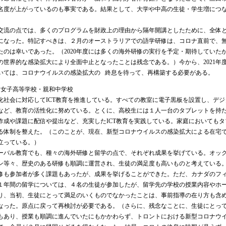
名度が上がっているのも事実である。結果として、大学や中高の生徒・学生増につ
。
流の点では、多くのプログラムを財政上の理由から隔年開講としたために、全体
になった。特記すべきは、２月のオーストラリアでの語学研修は、コロナ直前で、
たのは幸いであった。（2020年度には多くの海外研修の実行を予定・期待していた
の世界的な感染拡大により全面中止となったことは残念である。）今から、2021年
いては、コロナウイルスの感染拡大の 終息を待って、再構築する必要がある。
和女子高等学校・親和中学校
社会に対応してICT教育を推進している。すべての教室に電子黒板を設置し、デジ
など、教育の活性化に努めている。とくに、高校生には１人一台のタブレットを持
作成や課題に配信や提出など、充実したICT教育を実践している。家庭においても
る体制を整えた。（このことが、現在、新型コロナウイルスの感染拡大による在宅
立っている。）
バル教育でも、種々の海外研修と留学の点で、それぞれ成果を挙げている。オッ
ン等々、歴史のある研修も順調に運営され、生徒の満足度も高いものと考えている
修も参加者が多く課題もあったが、成果を挙げることができた。ただ、カナダのフ
１年間の留学については、４名の生徒が参加したが、留学先の学校の授業内容やホ
り、当初、生徒にとって満足のいくものでなかったことは、事前指導の在り方も含
なった。原点に戻って再検討が必要である。（さらに、残念なことに、生徒にとっ
もあり、授業も順調に進んでいたにもかかわらず、トロントにおける新型コロナウ