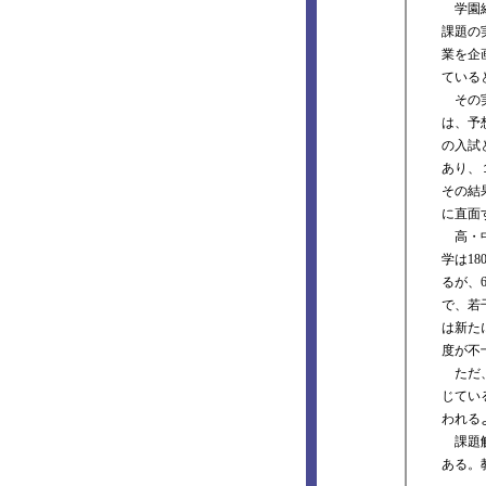
学園経
課題の
業を企
ている
その実
は、予
の入試
あり、
その結
に直面
高・中
学は1
るが、
で、若
は新た
度が不
ただ、
じてい
われる
課題解
ある。